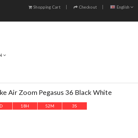
Shopping Cart
Checkout
English
N
e Air Zoom Pegasus 36 Black White
D
18
H
52
M
1
S