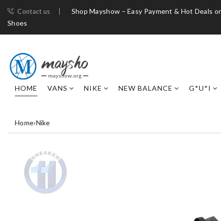
Shop Mayshow – Easy Payment & Hot Deals on
Contact us
Shoes
HOME
VANS
NIKE
NEW BALANCE
G*U*I
Home
›
Nike