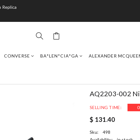
 Replica
CONVERSE
BA*LEN*CIA*GA
ALEXANDER MCQUEE
AQ2203-002 Nik
SELLING TIME:
0
$ 131.40
Sku:
498
Availability:
in stock