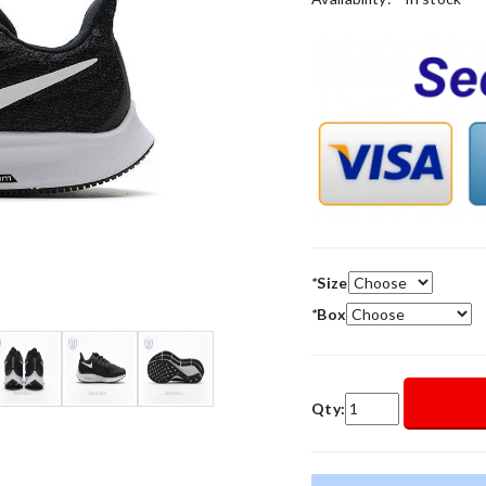
*
Size
*
Box
Qty: