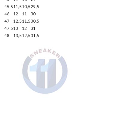
45,5
11,5
10,5
29,5
46
12
11
30
47
12,5
11,5
30,5
47,5
13
12
31
48
13,5
12,5
31,5