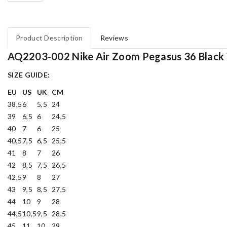
Product Description
Reviews
AQ2203-002 Nike Air Zoom Pegasus 36 Black
SIZE GUIDE:
EU
US
UK
CM
38,5
6
5,5
24
39
6,5
6
24,5
40
7
6
25
40,5
7,5
6,5
25,5
41
8
7
26
42
8,5
7,5
26,5
42,5
9
8
27
43
9,5
8,5
27,5
44
10
9
28
44,5
10,5
9,5
28,5
45
11
10
29