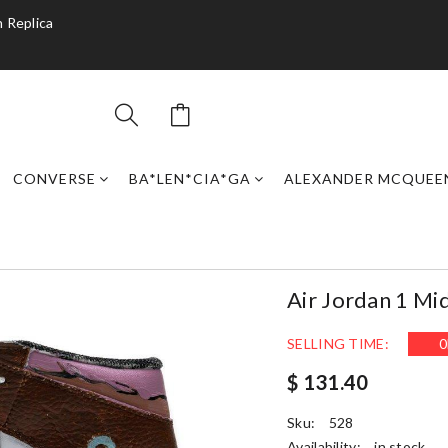
 Replica
CONVERSE
BA*LEN*CIA*GA
ALEXANDER MCQUEE
Air Jordan 1 Mi
SELLING TIME:
0
$ 131.40
Sku:
528
Availability:
in stock