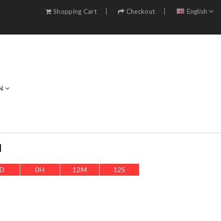
Shopping Cart
Checkout
English
N
d
D
0
H
12
M
11
S