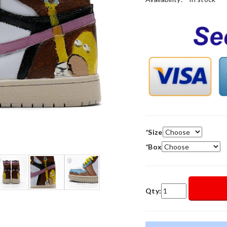
*
Size
*
Box
Qty: