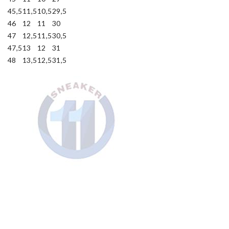
45,5
11,5
10,5
29,5
46
12
11
30
47
12,5
11,5
30,5
47,5
13
12
31
48
13,5
12,5
31,5