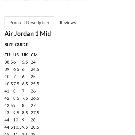
Product Description
Reviews
Air Jordan 1 Mid
SIZE GUIDE:
EU
US
UK
CM
38,5
6
5,5
24
39
6,5
6
24,5
40
7
6
25
40,5
7,5
6,5
25,5
41
8
7
26
42
8,5
7,5
26,5
42,5
9
8
27
43
9,5
8,5
27,5
44
10
9
28
44,5
10,5
9,5
28,5
45
11
10
29