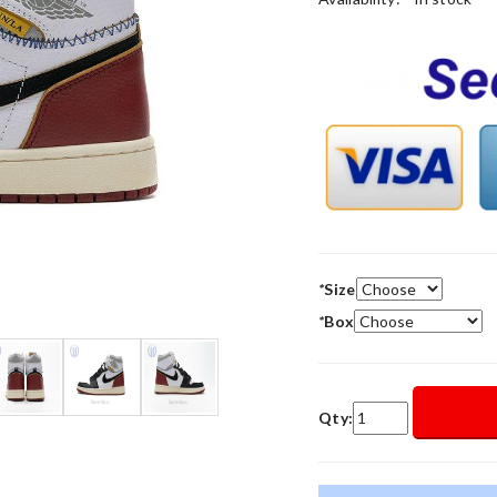
*
Size
*
Box
Qty: