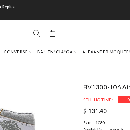
 Replica
CONVERSE
BA*LEN*CIA*GA
ALEXANDER MCQUEE
BV1300-106 Air 
SELLING TIME:
0
$ 131.40
Sku:
1080
Availability:
in stock