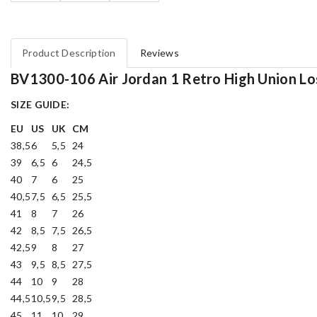
Product Description
Reviews
BV1300-106 Air Jordan 1 Retro High Union Lo
SIZE GUIDE:
EU
US
UK
CM
38,5
6
5,5
24
39
6,5
6
24,5
40
7
6
25
40,5
7,5
6,5
25,5
41
8
7
26
42
8,5
7,5
26,5
42,5
9
8
27
43
9,5
8,5
27,5
44
10
9
28
44,5
10,5
9,5
28,5
45
11
10
29