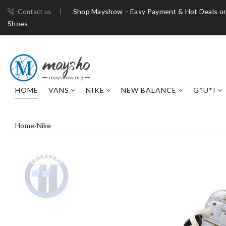
Shop Mayshow – Easy Payment & Hot Deals on
Contact us
Shoes
HOME
VANS
NIKE
NEW BALANCE
G*U*I
Home
›
Nike