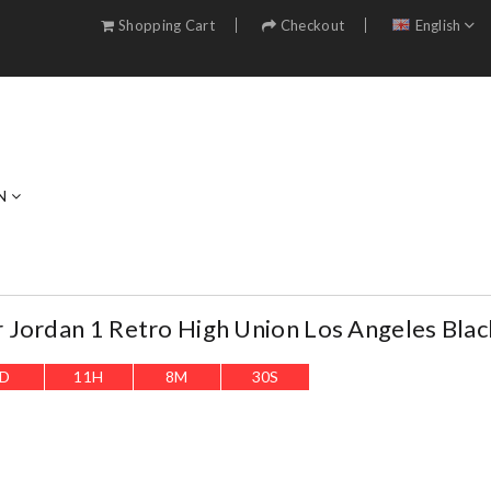
Shopping Cart
Checkout
English
N
Jordan 1 Retro High Union Los Angeles Blac
D
11
H
8
M
29
S