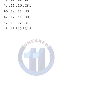
45,5
11,5
10,5
29,5
46
12
11
30
47
12,5
11,5
30,5
47,5
13
12
31
48
13,5
12,5
31,5