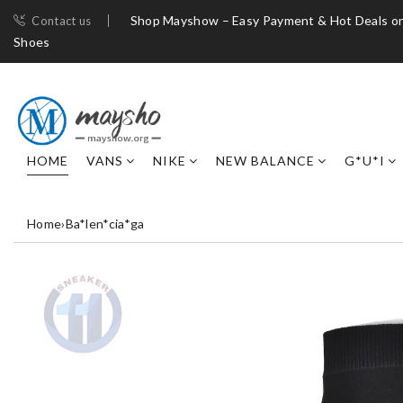
Shop Mayshow – Easy Payment & Hot Deals on
Contact us
Shoes
HOME
VANS
NIKE
NEW BALANCE
G*U*I
Home
›
Ba*len*cia*ga