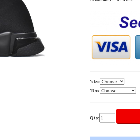
*
size
*
Box
Qty: