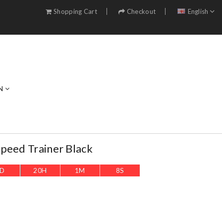
Shopping Cart
Checkout
English
N
peed Trainer Black
D
20
H
1
M
7
S