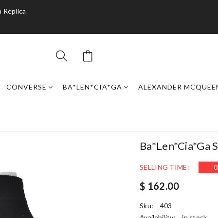
 Replica
CONVERSE
BA*LEN*CIA*GA
ALEXANDER MCQUEE
Ba*len*cia*ga S
SELLING TIME:
0
$ 162.00
Sku:
403
Availability:
in stock