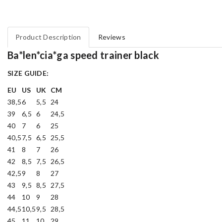
Product Description
Reviews
Ba*len*cia*ga speed trainer black
SIZE GUIDE:
EU
US
UK
CM
38,5
6
5,5
24
39
6,5
6
24,5
40
7
6
25
40,5
7,5
6,5
25,5
41
8
7
26
42
8,5
7,5
26,5
42,5
9
8
27
43
9,5
8,5
27,5
44
10
9
28
44,5
10,5
9,5
28,5
45
11
10
29