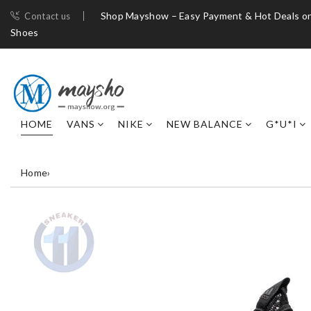
Shop Mayshow – Easy Payment & Hot Deals on
Contact us
Shoes
HOME
VANS
NIKE
NEW BALANCE
G*U*I
Home
›