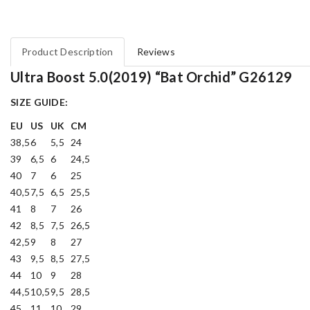
Product Description
Reviews
Ultra Boost 5.0(2019) “Bat Orchid” G26129
SIZE GUIDE:
EU
US
UK
CM
38,5
6
5,5
24
39
6,5
6
24,5
40
7
6
25
40,5
7,5
6,5
25,5
41
8
7
26
42
8,5
7,5
26,5
42,5
9
8
27
43
9,5
8,5
27,5
44
10
9
28
44,5
10,5
9,5
28,5
45
11
10
29