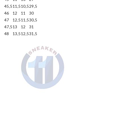
45,5
11,5
10,5
29,5
46
12
11
30
47
12,5
11,5
30,5
47,5
13
12
31
48
13,5
12,5
31,5