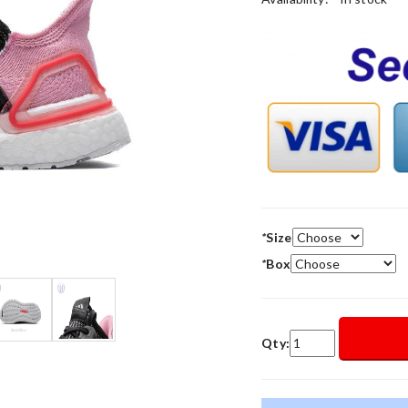
*
Size
*
Box
Qty: