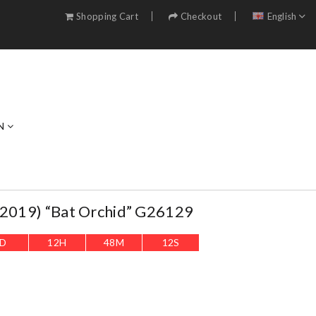
Shopping Cart
Checkout
English
N
(2019) “Bat Orchid” G26129
D
12
H
48
M
11
S