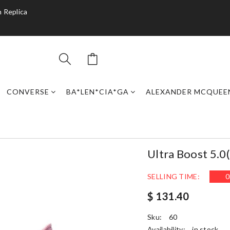
 Replica
CONVERSE
BA*LEN*CIA*GA
ALEXANDER MCQUEE
Ultra Boost 5.0
SELLING TIME:
0
$ 131.40
Sku:
60
Availability:
in stock