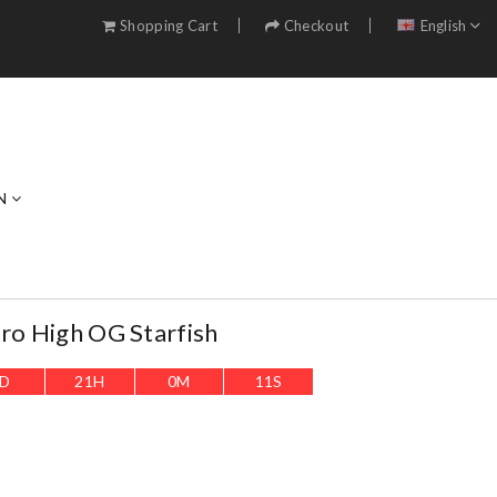
Shopping Cart
Checkout
English
N
tro High OG Starfish
D
21
H
0
M
9
S