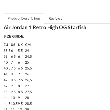
Product Description
Reviews
Air Jordan 1 Retro High OG Starfish
SIZE GUIDE:
EU
US
UK
CM
38,5
6
5,5
24
39
6,5
6
24,5
40
7
6
25
40,5
7,5
6,5
25,5
41
8
7
26
42
8,5
7,5
26,5
42,5
9
8
27
43
9,5
8,5
27,5
44
10
9
28
44,5
10,5
9,5
28,5
45
11
10
29