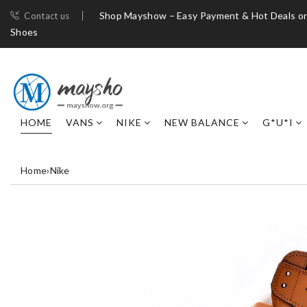
Shop Mayshow – Easy Payment & Hot Deals on
Contact us
Shoes
HOME
VANS
NIKE
NEW BALANCE
G*U*I
Home
›
Nike