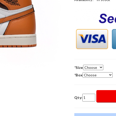
*
Size
*
Box
Qty: