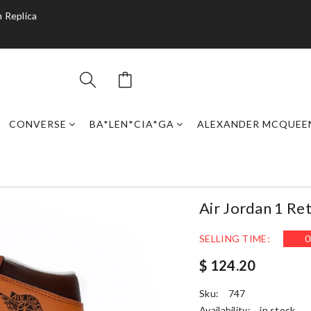
 Replica
CONVERSE
BA*LEN*CIA*GA
ALEXANDER MCQUEE
Air Jordan 1 Re
SELLING TIME:
0
$ 124.20
Sku:
747
Availability:
in stock